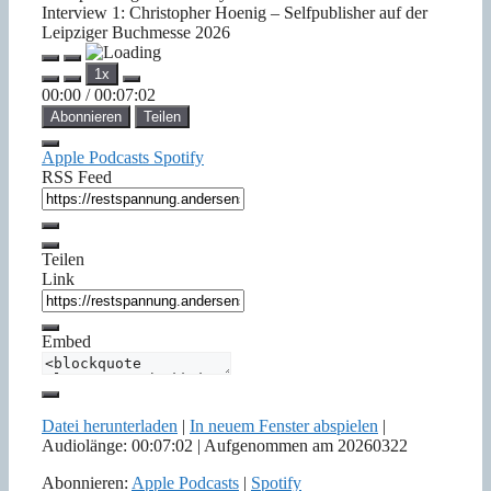
Interview 1: Christopher Hoenig – Selfpublisher auf der
Leipziger Buchmesse 2026
Play
Pause
1x
Episode
Episode
00:00
/
00:07:02
Abonnieren
Teilen
Apple Podcasts
Spotify
RSS Feed
Teilen
Link
Embed
Datei herunterladen
|
In neuem Fenster abspielen
|
Audiolänge: 00:07:02
|
Aufgenommen am 20260322
Abonnieren:
Apple Podcasts
|
Spotify