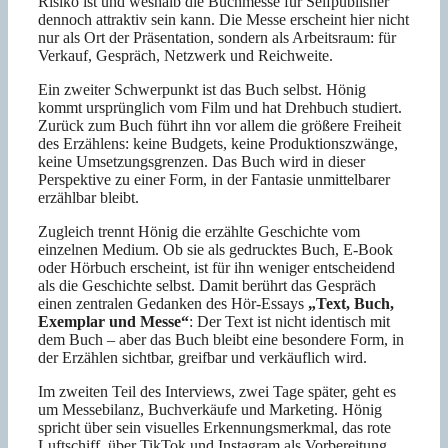
Risiko ist und weshalb die Buchmesse für Selfpublisher
dennoch attraktiv sein kann. Die Messe erscheint hier nicht
nur als Ort der Präsentation, sondern als Arbeitsraum: für
Verkauf, Gespräch, Netzwerk und Reichweite.
Ein zweiter Schwerpunkt ist das Buch selbst. Hönig
kommt ursprünglich vom Film und hat Drehbuch studiert.
Zurück zum Buch führt ihn vor allem die größere Freiheit
des Erzählens: keine Budgets, keine Produktionszwänge,
keine Umsetzungsgrenzen. Das Buch wird in dieser
Perspektive zu einer Form, in der Fantasie unmittelbarer
erzählbar bleibt.
Zugleich trennt Hönig die erzählte Geschichte vom
einzelnen Medium. Ob sie als gedrucktes Buch, E-Book
oder Hörbuch erscheint, ist für ihn weniger entscheidend
als die Geschichte selbst. Damit berührt das Gespräch
einen zentralen Gedanken des Hör-Essays
„Text, Buch,
Exemplar und Messe“
: Der Text ist nicht identisch mit
dem Buch – aber das Buch bleibt eine besondere Form, in
der Erzählen sichtbar, greifbar und verkäuflich wird.
Im zweiten Teil des Interviews, zwei Tage später, geht es
um Messebilanz, Buchverkäufe und Marketing. Hönig
spricht über sein visuelles Erkennungsmerkmal, das rote
Luftschiff, über TikTok und Instagram als Vorbereitung